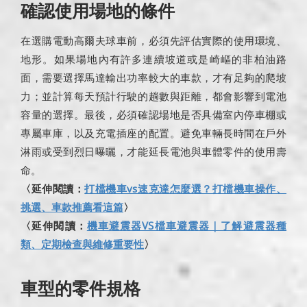
確認使用場地的條件
在選購電動高爾夫球車前，必須先評估實際的使用環境、
地形。如果場地內有許多連續坡道或是崎嶇的非柏油路
面，需要選擇馬達輸出功率較大的車款，才有足夠的爬坡
力；並計算每天預計行駛的趟數與距離，都會影響到電池
容量的選擇。最後，必須確認場地是否具備室內停車棚或
專屬車庫，以及充電插座的配置。避免車輛長時間在戶外
淋雨或受到烈日曝曬，才能延長電池與車體零件的使用壽
命。
〈延伸閱讀：
打檔機車vs速克達怎麼選？打檔機車操作、
挑選、車款推薦看這篇
〉
〈延伸閱讀：
機車避震器VS檔車避震器｜了解避震器種
類、定期檢查與維修重要性
〉
車型的零件規格