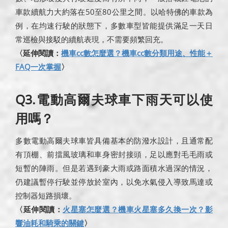
車款續航力大約落在50至80公里之間。以哈特佛的車款為
例，在均速行駛的狀態下，多數車型皆能提供滿足一天日
常巡檢與接駁的續航表現，不需要頻繁回充。
〈延伸閱讀：
機車cc數怎麼選？機車cc數分類用途、性能＋
FAQ一次掌握
〉
Q3.電動高爾夫球車下雨天可以使
用嗎？
多數電動高爾夫球車皆具備基本的防潑水設計，且通常配
有頂棚、前擋風玻璃和車身密封接頭，足以應對毛毛雨或
短暫的陣雨。但是若遇到豪大雨或路面積水過深的情況，
仍建議暫停行駛並停放於室內，以免水氣侵入導致馬達或
控制器短路損壞。
〈延伸閱讀：
火星塞怎麼選？機車火星塞多久換一次？影
響油耗和騎乘的關鍵
〉