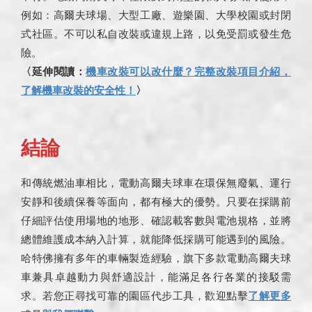
例如：高爾夫球場、大型工廠、遊樂園、大學校園或封閉
式社區。不可以私自改裝或違規上路，以免受罰或發生危
險。
〈延伸閱讀：
機車改裝可以改什麼？完整改裝項目介紹，
了解機車改裝的安全性！
〉
結論
和傳統燃油車相比，電動高爾夫球車在環保無廢氣、運行
安靜和後續保養等面向，都有極大的優勢。只要在採購前
仔細評估使用場地的地形、確認載客數與電池規格，並將
總體維護成本納入計算，就能降低採購可能遇到的風險。
哈特佛擁有多年的車輛製造經驗，旗下多款電動高爾夫球
車兼具卓越動力與舒適設計，能滿足各行各業的接駁需
求。若您正尋找可靠的園區代步工具，歡迎點擊
了解更多