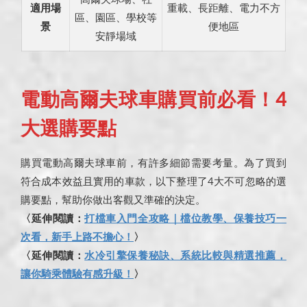
適用場
重載、長距離、電力不方
區、園區、學校等
景
便地區
安靜場域
電動高爾夫球車購買前必看！4
大選購要點
購買電動高爾夫球車前，有許多細節需要考量。為了買到
符合成本效益且實用的車款，以下整理了4大不可忽略的選
購要點，幫助你做出客觀又準確的決定。
〈延伸閱讀：
打檔車入門全攻略｜檔位教學、保養技巧一
次看，新手上路不擔心！
〉
〈延伸閱讀：
水冷引擎保養秘訣、系統比較與精選推薦，
讓你騎乘體驗有感升級！
〉