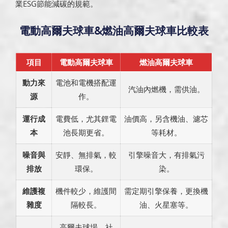
業ESG節能減碳的規範。
電動高爾夫球車&燃油高爾夫球車比較表
項目
電動高爾夫球車
燃油高爾夫球車
動力來
電池和電機搭配運
汽油內燃機，需供油。
源
作。
運行成
電費低，尤其鋰電
油價高，另含機油、濾芯
本
池長期更省。
等耗材。
噪音與
安靜、無排氣，較
引擎噪音大，有排氣污
排放
環保。
染。
維護複
機件較少，維護間
需定期引擎保養，更換機
雜度
隔較長。
油、火星塞等。
高爾夫球場、社