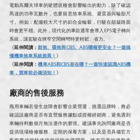
電動高爾夫球車的硬體規格會影響輸出的動力，除了確認
馬達的功率瓦數外，也要留意煞車系統、避震器與輪胎尺
寸。例如：配備較大尺寸的鋁合金輪轂，行駛在顛簸路面
時會更平穩。此外，現代化的車款通常會導入EPS電子轉向
系統，讓駕駛在狹窄空間轉彎時更輕鬆、省力。
〈延伸閱讀：
鼓煞、碟煞與CBS、ABS哪種更安全？一篇搞
懂機車煞車系統差異！
〉
〈延伸閱讀：
機車ABS和CBS差在哪？一篇快速認識ABS機
車，買車前必備須知！
〉
廠商的售後服務
商用車輛若發生故障會影響企業營運，挑選品牌時，務必
確認該廠商是否有直營服務據點或授權經銷商，避免遇到
車輛待料數個月無法運作的窘境。建議事先詢問廠商是否
提供現場檢修服務、定期的保養方案，以及是否具備官方
客服專線能快速協助排除故障問題。擁有完善的後勤支