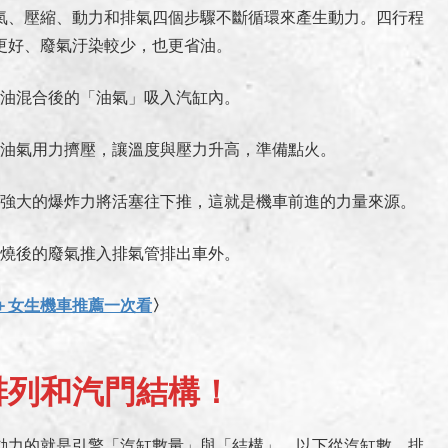
氣、壓縮、動力和排氣四個步驟不斷循環來產生動力。四行程
更好、廢氣汙染較少，也更省油。
油混合後的「油氣」吸入汽缸內。
油氣用力擠壓，讓溫度與壓力升高，準備點火。
強大的爆炸力將活塞往下推，這就是機車前進的力量來源。
燒後的廢氣推入排氣管排出車外。
＋女生機車推薦一次看
〉
排列和汽門結構！
動力的就是引擎「汽缸數量」與「結構」。以下從汽缸數、排