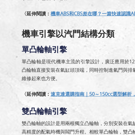
〈延伸閱讀：
機車ABS和CBS差在哪？一篇快速認識
機車引擎以汽門結構分類
單凸輪軸引擎
單凸輪軸是現代機車主流的引擎設計，廣泛應用於125c
凸輪軸直接安裝在氣缸頭頂端，同時控制進氣門與排
維修起來也方便。
〈延伸閱讀：
速克達選購指南｜50～150cc選型解
雙凸輪軸引擎
雙凸輪軸的設計是用兩根獨立凸輪軸，分別安裝在氣
高精度的配氣時機與閥門升程。相較單凸輪軸，雙凸