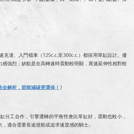
。
、入門檔車（125c.c.至300c.c.）都採用單缸設計。優
力感強烈；缺點是在高轉速時震動較明顯，尾速延伸性相對較
法全解析，節能減碳更環保！
〉
兩個汽缸分工合作，引擎運轉的平衡性會比單缸好，震動也較小，
大，適合需要長途巡航或追求速度感的騎士。