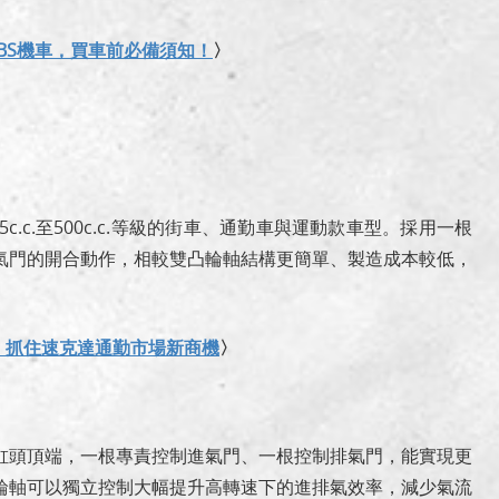
ABS機車，買車前必備須知！
〉
.c.至500c.c.等級的街車、通勤車與運動款車型。採用一根
氣門的開合動作，相較雙凸輪軸結構更簡單、製造成本較低，
析，抓住速克達通勤市場新商機
〉
缸頭頂端，一根專責控制進氣門、一根控制排氣門，能實現更
輪軸可以獨立控制大幅提升高轉速下的進排氣效率，減少氣流