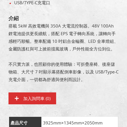
USB/TYPE-C充電口
介紹
搭載 5kW 高效電機與 350A 大電流控制器。48V 100Ah
鋰電池提供更長續航，搭配 EPS 電子轉向系統，讓轉向手
感輕巧順暢。整車配備 10 吋鋁合金輪圈、LED 全車燈組、
金屬防護杠與可上掀前擋風玻璃，戶外性能全方位到位。
不只實力派，也照顧你的使用體驗：可折疊座椅、後座儲
物箱、大尺寸 7 吋顯示幕搭配倒車影像，以及 USB/Type-C
充電介面，一切都為舒適與便利而設計。
加入詢問車 (
0
)
產品尺寸
3925mm×1345mm×2050mm