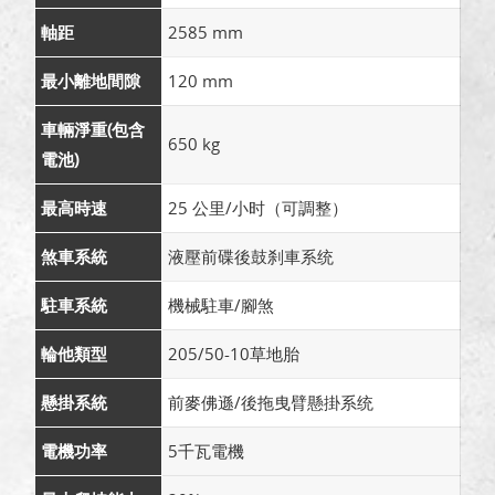
軸距
2585 mm
最小離地間隙
120 mm
車輛淨重(包含
650 kg
電池)
最高時速
25 公里/小时（可調整）
煞車系統
液壓前碟後鼓刹車系统
駐車系統
機械駐車/腳煞
輪他類型
205/50-10草地胎
懸掛系統
前麥佛遜/後拖曳臂懸掛系统
電機功率
5千瓦電機