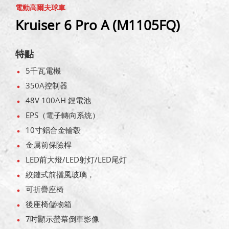
電動高爾夫球車
Kruiser 6 Pro A (M1105FQ)
特點
5千瓦電機
350A控制器
48V 100AH 鋰電池
EPS（電子轉向系统）
10寸鋁合金輪毂
金属前保險桿
LED前大燈/LED射灯/LED尾灯
絞鏈式前擋風玻璃，
可折疊座椅
後座椅儲物箱
7吋顯示螢幕倒車影像