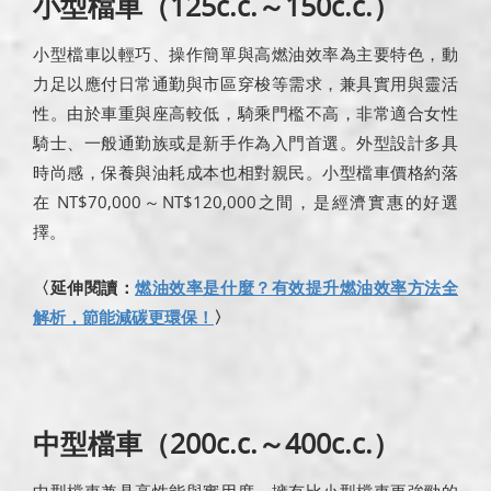
小型檔車（125c.c.～150c.c.）
小型檔車以輕巧、操作簡單與高燃油效率為主要特色，動
力足以應付日常通勤與市區穿梭等需求，兼具實用與靈活
性。由於車重與座高較低，騎乘門檻不高，非常適合女性
騎士、一般通勤族或是新手作為入門首選。外型設計多具
時尚感，保養與油耗成本也相對親民。小型檔車價格約落
在 NT$70,000～NT$120,000之間，是經濟實惠的好選
擇。
〈延伸閱讀：
燃油效率是什麼？有效提升燃油效率方法全
解析，節能減碳更環保！
〉
中型檔車（200c.c.～400c.c.）
中型檔車兼具高性能與實用度，擁有比小型檔車更強勁的