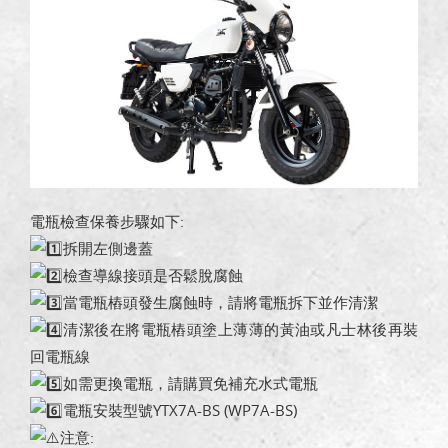
電瓶檢查保養步驟如下:
拆開左側邊蓋
檢查導線接頭是否鬆脫腐蝕
當電瓶樁頭發生腐蝕時，請將電瓶拆下並作清潔
清潔後在將電瓶樁頭塗上薄薄的黃油或凡士林後再裝
回電瓶線
如需更換電瓶，請購買免補充水式電瓶
電瓶安裝型號YTX7A-BS (WP7A-BS)
注意: