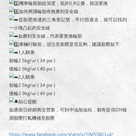
機車輪胎胎紋深度，低於0.8公釐，就須更換
如何辨識輪胎有無磨到安全線
從胎壁側邊的三角形記號，平行指過去，就可以找到
一小塊凸起的安全線
如磨到安全線，代表要更換輪胎
車輛行駛前，須注意胎壓是否足夠，建議胎壓如下:
1人騎乘:
前輪2.5kg/㎠ ( 34 psi )
後輪2.9kg/㎠ ( 40 psi )
2人騎乘:
前輪2.5kg/㎠ ( 34 psi )
後輪2.9kg/㎠ ( 40 psi )
貼心提醒:
如遇假日經銷商沒營業，可到中油加油站，都有提供DIY檢
測胎壓打氣機補充胎壓
https://www.facebook.com/share/v/1JM5SBCLuJ/