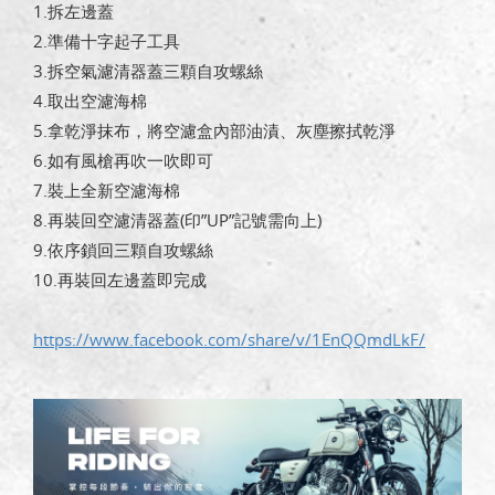
1.拆左邊蓋
2.準備十字起子工具
3.拆空氣濾清器蓋三顆自攻螺絲
4.取出空濾海棉
5.拿乾淨抹布，將空濾盒內部油漬、灰塵擦拭乾淨
6.如有風槍再吹一吹即可
7.裝上全新空濾海棉
8.再裝回空濾清器蓋(印”UP”記號需向上)
9.依序鎖回三顆自攻螺絲
10.再裝回左邊蓋即完成
https://www.facebook.com/share/v/1EnQQmdLkF/