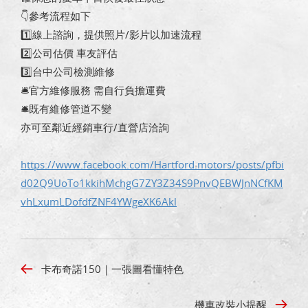
👇參考流程如下
1️⃣線上諮詢，提供照片/影片以加速流程
2️⃣公司估價 車友評估
3️⃣台中公司檢測維修
🛎官方維修服務 需自行負擔運費
🛎既有維修管道不變
亦可至鄰近經銷車行/直營店洽詢
https://www.facebook.com/Hartford.motors/posts/pfbi
d02Q9UoTo1kkihMchgG7ZY3Z34S9PnvQEBWJnNCfKM
vhLxumLDofdfZNF4YWgeXK6Akl
卡布奇諾150｜一張圖看懂特色
機車改裝小提醒