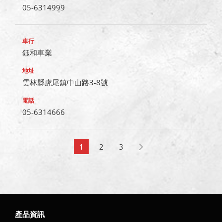
05-6314999
鈺和車業
雲林縣虎尾鎮中山路3-8號
05-6314666
1
2
3
產品資訊