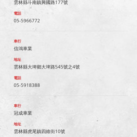
雲林縣斗南鎮興國路177號
05-5966772
信鴻車業
雲林縣大埤鄉大埤路545號之4號
05-5918388
冠成車業
雲林縣虎尾鎮四維街10號