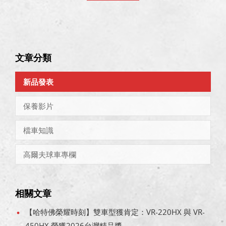
文章分類
新品發表
保養影片
檔車知識
高爾夫球車專欄
相關文章
【哈特佛榮耀時刻】雙車型獲肯定：VR-220HX 與 VR-
450HX 榮獲2026台灣精品獎